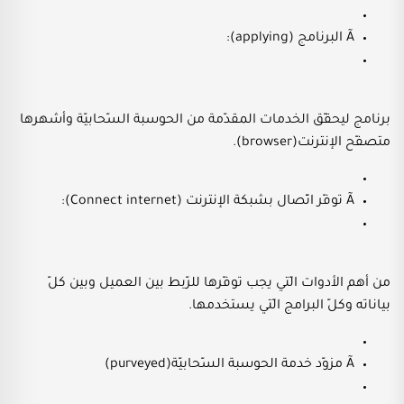
Ã البرنامج (applying):
برنامج ليحقّق الخدمات المقدّمة من الحوسبة السّحابيّة وأشهرها
متصفّح الإنترنت(browser).
Ã توفّر اتّصال بشبكة الإنترنت (Connect internet):
من أهم الأدوات الّتي يجب توفّرها للرّبط بين العميل وبين كلّ
بياناته وكلّ البرامج الّتي يستخدمها.
Ã مزوّد خدمة الحوسبة السّحابيّة(purveyed)