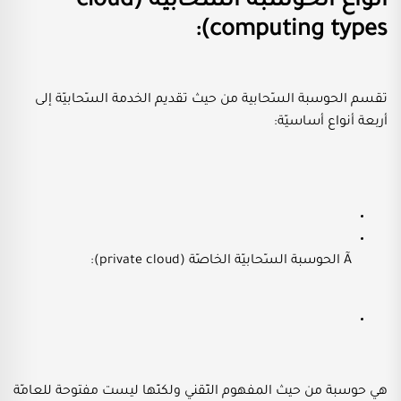
أنواع الحوسبة السّحابيّة (cloud
computing types):
تقسم الحوسبة السّحابية من حيث تقديم الخدمة السّحابيّة إلى
أربعة أنواع أساسيّة:
Ã الحوسبة السّحابيّة الخاصّة (private cloud):
هي حوسبة من حيث المفهوم التّقني ولكنّها ليست مفتوحة للعامّة