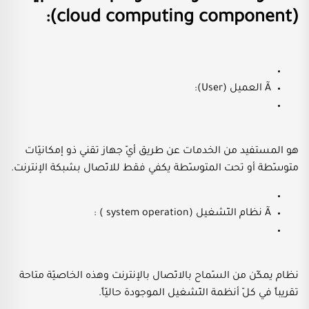
(cloud computing component):
Ã العميل (User):
هو المستفيد من الخدمات عن طريق أيّ جهاز تقني ذو إمكانيّات
متوسّطة أو تحت المتوسّطة يكفي فقط للاتّصال بشبكة الإنترنت.
Ã نظام التّشغيل (system operation ) :
نظام يمكّن من السّماح بالاتّصال بالإنترنت وهذه الخاصيّة متاحة
تقريباً في كلّ أنظمة التّشغيل الموجودة حاليّاً.