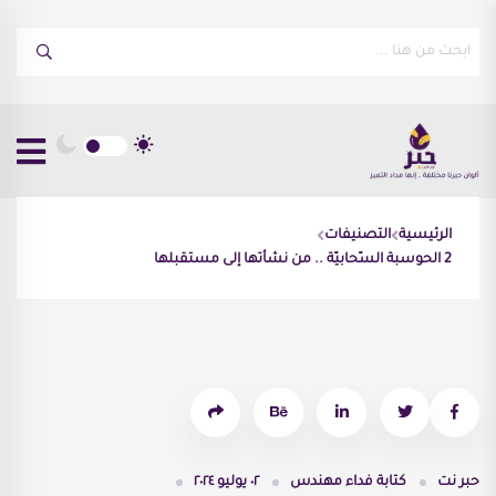
الرئيسية
التصنيفات
2 الحوسبة السّحابيّة .. من نشأتها إلى مستقبلها
حبر نت
كتابة
فداء مهندس
٠٢ يوليو ٢٠٢٤