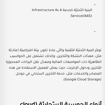
البنية التّحتيّة كخدمة Infrastructure As A
Service(IAAS):
توفّر البنية التّحتيّة للتّقنية والّتي عادة تكون بيئة افتراضيّة اعتاديّة
مثل: معدّات الشّبكة والتّخزين، وكذلك تشتمل على الحواسيب
الظّاهريّة ذات المواصفات العالية ومعدّل نقل البيانات المحجوزة
للتّخزين ودخول الإنترنت، حيث يمكن للعميل الاستفادة من هذه
المصادر والخدمات مثل: خدمة التّخزين السّحابي في جوجل
(Google Cloud Storage).