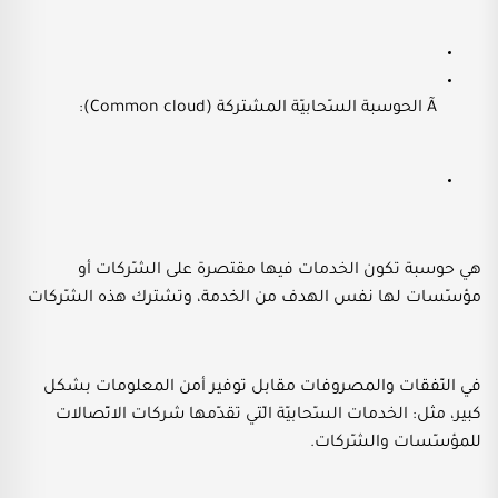
Ã الحوسبة السّحابيّة المشتركة (Common cloud):
هي حوسبة تكون الخدمات فيها مقتصرة على الشّركات أو
مؤسّسات لها نفس الهدف من الخدمة، وتشترك هذه الشّركات
في النّفقات والمصروفات مقابل توفير أمن المعلومات بشكل
كبير، مثل: الخدمات السّحابيّة الّتي تقدّمها شركات الاتّصالات
للمؤسّسات والشّركات.