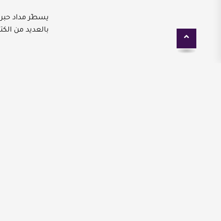
يسطّر مداد حبر كت
بالعديد من الكتب،
شهرة لدى القرّا
يمكنكم ت
اسمها.
1-تسعة عشر - أيمن العتوم: