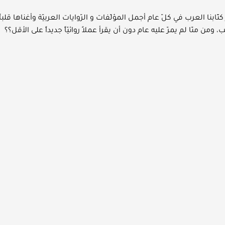
ّابنا العرب في كلّ عام أجمل المؤلّفات و الرّوايات العربيّة وأغناها قلباً و
 ومن منّا لم يمرّ عليه عام دون أن يقرأ عملاً روائيّاً جديداً على الأقل؟؟
وخلال عام 2018 صدرت العديد من الرّوايات لعدد كبير من أهم الرّوائيين والرّوائيّا
ء منها.
حميل أيّ من الرّوايات العربيّة التّا