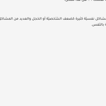
نفسك ؟ .. هل هذا ممكن؟
جه مشاكل نفسيّة كثيرة كضعف الشّخصيّة أو الخجل والعديد من المشاكل
 بالنّفس.
لمشكلة الصّعبة وكلّ ما عليك هو أن تتابع القراءة والإمعان في المعنى 
ت والنّصائح التّالية تكسب ثقة نف