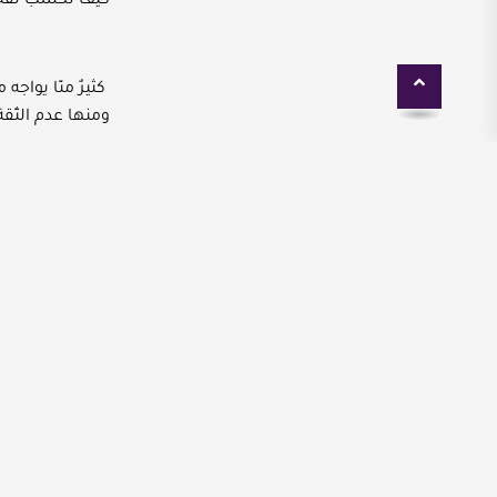
كيف تكسب ثقة 
كثيرٌ منّا يوا
ومنها عدم الثّقة
ولكنّها ليست با
بالخطوا
أولّاً: