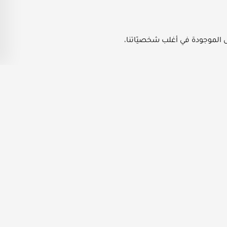
 الموجودة في أغلب شخصيّاتنا،
في السّطور التّالية.
سك