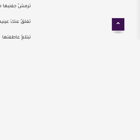
ترمشُ جفنيها مر
تغلقُ عنكَ عينيه
تبتلعُ عاطفتها
وكلّ ما يقتادها .
تحبسُ نفساً طوي
وترفع رأسها ع
هي الآن بمأمنٍ 
تعبرُ الشّارع
\" كنت أسكُن يد