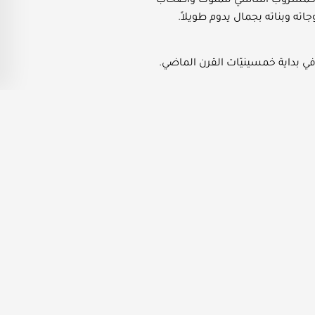
ُقدّم كمشروب أساسي للملوك وأصحاب
جاته وبناته بجمال يدوم طويلاً.
 في بداية خمسينيّات القرن الماضي.
ومون بتجهيز اللوز وطحنه واستحلابه
ئلة والأصدقاء بوصف شراب اللوز في
مدينة \"حلب\" ومازال أهل المدينة
ّ لونه الأبيض النّاصع يتماشى مع