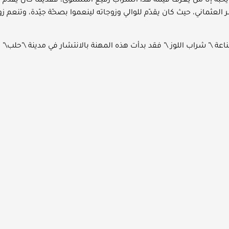
ا يحبّه إلّا من يعرف قيمة هذا الشّراب رفيع المستوى، فقديماً كان ي
 العثماني، حيث كان يقدّم للوالي وزوجاته لينعموا بصحّة جيّدة، وتنعم زو
اعة \" شراب اللوز \" فقد بدأت هذه المهنة بالانتشار في مدينة \"حلب\"
نكري من أوائل العاملين في هذه الصّناعة إذ كانوا مغرمين بها، حيث يق
مبدأ استحلاب الحليب.
 خلاصة هذه الثّمرة يدويّاً من الألف إلى الياء، لتُقدّم في حفلات العا
يّزاً ونادراً.
حتّى يومنا هذا يعتبر \"شراب اللوز\" من العادات والتّقاليد العريقة في 
 الشّراب الرّسمي في المناسبات السّعيدة كالأعراس وعقد القران لأن
روس.