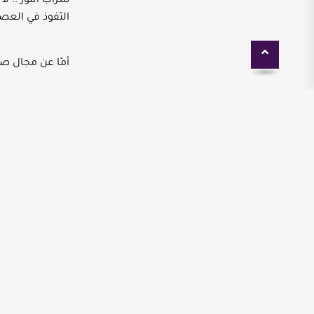
شراب اللوز .. ل
النّفوذ في العصر
أمّا عن مجال صن
وكانت عائلة الس
بشكل يدوي على 
حيث كانت تستخرج
ذلك الوقت شيئاً مم
ومنذ ذلك الوقت و
يحتفظون بها فهو
لون فستان الع