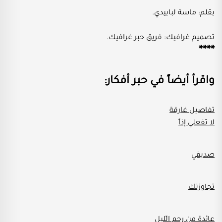
بقلم:
ماسة لبابيدي.
تصميم غرافيك:
فريق حبر غرافيك.
****
واقرأ أيضاً في حبر أفكار:
تفاصيل غارقة
لا تفعلي إذاً
صديقي
تجاوزتك
عائدة من رحم الّليل