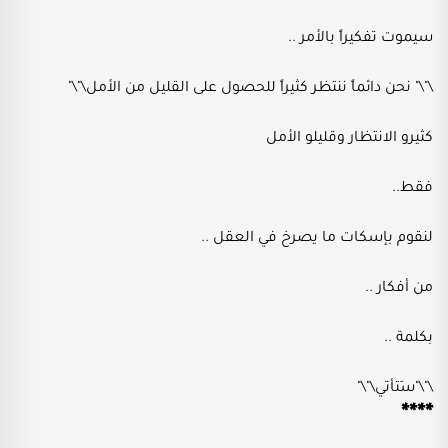
سيموت تفكيراً بالأمر ..
\"\" نحن دائماً ننتظر كثيراً للحصول على القليل من الأمل\"\"
كثيرو الانتظار وقليلو الأمل
فقط..
لنقوم بإسكات ما يصرخ في العقل ..
من أفكار ..
بكلمة ..
\"\"سَتأتي\"\"
****