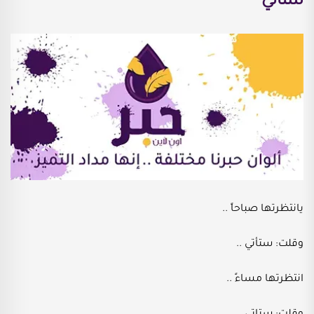
ستأتي
ي
انتظرتها صباحاً ..
وقلت: ستأتي ..
انتظرتها مساءً ..