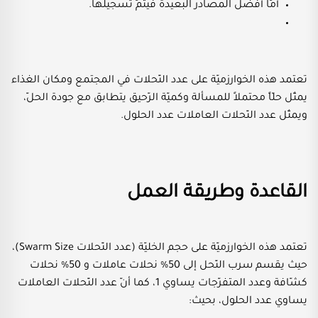
أمّا أفضل المصادر البعيدة فيتمّ تسجيلها.
تعتمد هذه الخوارزميّة على عدد النّحلات في المجتمع ومكان الغذاء
يمثّل حلّاً محتملاً للمسألة وكميّة الرّحيق يتطابق مع جودة الحلّ،
ويمثّل عدد النّحلات العاملات عدد الحلول.
القاعدة وطريقة العمل
تعتمد هذه الخوارزميّة على حجم الخليّة (عدد النّحلات Swarm Size)،
حيث يقسم سرب النّحل إلى 50% نحلات عاملات و 50% نحلات
كشّافة وعدد المتفرّجات يساوي 1، كما أنّ عدد النّحلات العاملات
يساوي عدد الحلول، بحيث: