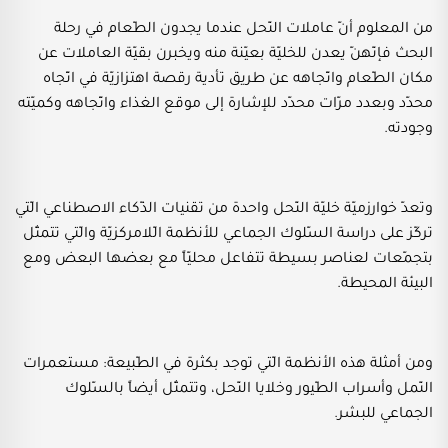
من المعلوم أنّ عاملات النّحل عندما يجدون الطّعام في رحلة
البحث فإنّهنّ يعدن للخليّة بعيّنة منه ويخبرن بقيّة العاملات عن
مكان الطّعام واتّجاهه عن طريق تأدية رقصة اهتزازيّة في اتّجاه
محدّد وبعدد مرّات محدّد للإشارة إلى موقع الغذاء واتّجاهه وكميّته
وجودته.
وتعدّ خوارزميّة خليّة النّحل واحدة من تقنيات الذّكاء الاصطناعي الّتي
تركّز على دراسة السّلوك الجماعي للأنظمة الّلامركزيّة والّتي تتمثّل
بتجمّعات لعناصر بسيطة تتفاعل محليّاً مع بعضها البعض ومع
البيئة المحيطة.
ومن أمثلة هذه الأنظمة الّتي توجد بكثرة في الطّبيعة: مستعمرات
النّمل وأسراب الطّيور وخلايا النّحل، وتتمثّل أيضاً بالسّلوك
الجماعي للبشر.