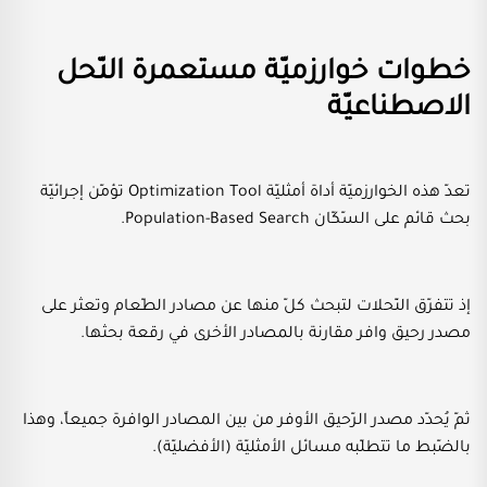
خطوات خوارزميّة مستعمرة النّحل
الاصطناعيّة
تعدّ هذه الخوارزميّة أداة أمثليّة Optimization Tool تؤمّن إجرائيّة
بحث قائم على السّكّان Population-Based Search.
إذ تتفرّق النّحلات لتبحث كلّ منها عن مصادر الطّعام وتعثر على
مصدر رحيق وافر مقارنة بالمصادر الأخرى في رقعة بحثها.
ثمّ يُحدّد مصدر الرّحيق الأوفر من بين المصادر الوافرة جميعاً، وهذا
بالضّبط ما تتطلّبه مسائل الأمثليّة (الأفضليّة).