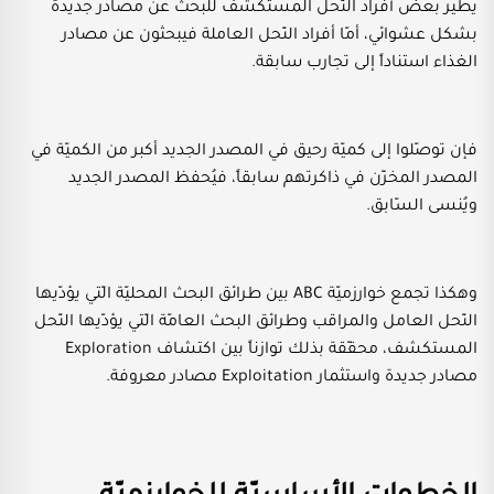
يطير بعض أفراد النّحل المستكشف للبحث عن مصادر جديدة
بشكل عشوائي، أمّا أفراد النّحل العاملة فيبحثون عن مصادر
الغذاء استناداً إلى تجارب سابقة.
فإن توصّلوا إلى كميّة رحيق في المصدر الجديد أكبر من الكميّة في
المصدر المخزّن في ذاكرتهم سابقاً، فيُحفظ المصدر الجديد
ويُنسى السّابق.
وهكذا تجمع خوارزميّة ABC بين طرائق البحث المحليّة الّتي يؤدّيها
النّحل العامل والمراقب وطرائق البحث العامّة الّتي يؤدّيها النّحل
المستكشف، محقّقة بذلك توازناً بين اكتشاف Exploration
مصادر جديدة واستثمار Exploitation مصادر معروفة.