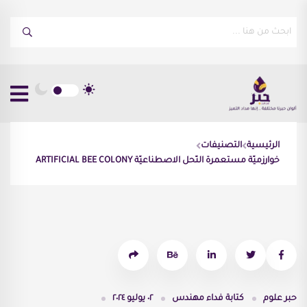
الرئيسية
التصنيفات
خوارزميّة مستعمرة النّحل الاصطناعيّة ARTIFICIAL BEE COLONY
حبر علوم
كتابة
فداء مهندس
٠٢ يوليو ٢٠٢٤