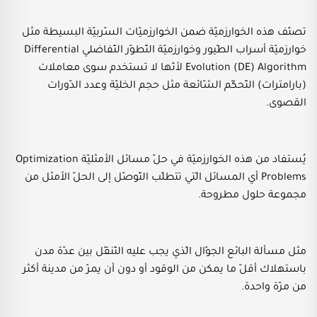
تصنّف هذه الخوارزميّة ضمن الخوارزميّات السّربيّة البسيطة مثل
خوارزميّة أسراب الطّيور وخوارزميّة التّطوّر التّفاضلي Differential
Evolution (DE) Algorithm لأنّها لا تستخدم سوى معاملات
(بارامترات) التّحكّم الشّائعة مثل حجم الخليّة وعدد الدّورات
القصوى.
يُستفاد من هذه الخوارزميّة في حلّ مسائل الأمثليّة Optimization
Problems أي المسائل الّتي تتطلّب التّوصّل إلى الحلّ الأمثل من
مجموعة حلول مطروحة.
مثل مسألة البائع الجوّال الّذي يجب عليه التّنقّل بين عدّة مدن
باستهلاك أقلّ ما يمكن من الوقود أو دون أن يمرّ من مدينة أكثر
من مرّة واحدة.