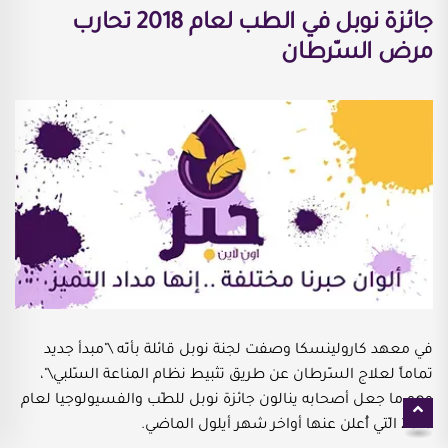
جائزة نوبل في الطب لعام 2018 تحارب
مرض السّرطان
في معهد كارولينسكا وصفت لجنة نوبل قائلة بأنّه \"مبدأ جديد
تماماً لعلاج السّرطان عن طريق تثبيط نظام المناعة السّلبي\"،
وهو ما جعل أصحابه ينالون جائزة نوبل للطّب والفسيولوجيا لعام
2018 الّتي أُعلن عنها أواخر شهر أيلول الماضي.