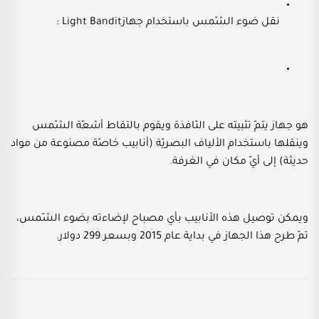
نقل ضوء الشّمس باستخدام جهازLight Bandit :
هو جهاز يتمّ تثبيته على النّافذة ويقوم بالتقاط أشعّة الشّمس
وينقلها باستخدام الألياف البصريّة (أنابيب خاصّة مصنوعة من مواد
حديثة) إلى أيّ مكان في الغرفة.
ويمكن توصيل هذه الأنابيب بأي مصباح لإضاءته بضوء الشّمس،
تمّ طرح هذا الجهاز في بداية عام 2015 وبسعر 299 دولار.