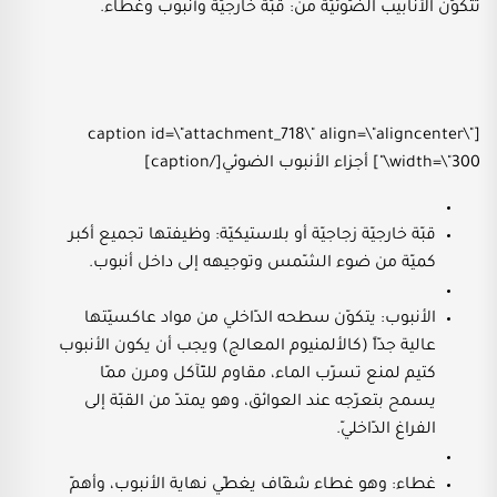
تتكوّن الأنابيب الضّوئيّة من: قبّة خارجيّة وأنبوب وغطاء.
[caption id=\"attachment_718\" align=\"aligncenter\"
width=\"300\"] أجزاء الأنبوب الضوئي[/caption]
قبّة خارجيّة زجاجيّة أو بلاستيكيّة: وظيفتها تجميع أكبر
كميّة من ضوء الشّمس وتوجيهه إلى داخل أنبوب.
الأنبوب: يتكوّن سطحه الدّاخلي من مواد عاكسيّتها
عالية جدّاً (كالألمنيوم المعالج) ويجب أن يكون الأنبوب
كتيم لمنع تسرّب الماء، مقاوم للتّآكل ومرن ممّا
يسمح بتعرّجه عند العوائق، وهو يمتدّ من القبّة إلى
الفراغ الدّاخليّ.
غطاء: وهو غطاء شفّاف يغطّي نهاية الأنبوب، وأهمّ