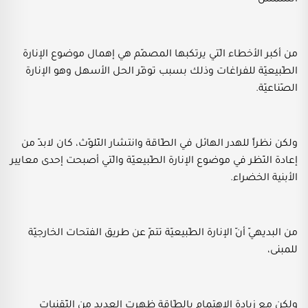
من أكبر الأخطاء الّتي يرتكبها المصمّم هي إهمال موضوع الإنارة
الطّبيعيّة للفراغات وذلك بسبب توفّر الحل الأسهل وهو الإنارة
الصّناعيّة.
ولكن نظراً للهدر الهائل في الطّاقة وانتشار التّلوّث، كان لابدّ من
إعادة النّظر في موضوع الإنارة الطّبيعيّة والّتي أصبحت إحدى معايير
الأبنية الخضراء.
من البديهيّ أنّ الإنارة الطّبيعيّة تتمّ عن طريق الفتحات الخارجيّة
للمبنى،
ولكن مع زيادة الاهتمام بالطّاقة ظهرت العديد من التّقنيات