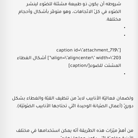
شروطه أن يكون ذو طبيعة مشتّتة للضّوء لينشر
الضّوء في كلّ الاتّجاهات، وهو متوفّر بأشكال وأحجام
مختلفة.
[caption id=\"attachment_719\"
align=\"aligncenter\" width=\"203\"] أشكال الغطاء
المشتت للضوء[/caption]
ولضمان فعاليّة الأنابيب لابدّ من تنظيف القبّة والغطاء بشكل
دوريّ (أعمال الصّيانة الوحيدة الّتي تحتاجها الأنابيب الضّوئيّة).
من أهمّ ميّزات هذه الطّريقة أنّه يمكن استخدامها في مختلف