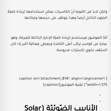
ولكن لابدّ من التّنويه أنّ الكاسرات يمكن استخدامها لزيادة كميّة
الضّوء الدّاخل أيضاً وهذا يتوقّف على حجمها ومكانها.
أمّا الموشور فيستخدم لزيادة كميّة الإنارة الدّاخلة للغرفة، وهو
عبارة عن كواسر تركّب أعلى النّافذة ويعطي فعاليّة أكبر إذا كان
السّقف يحوي تكسّرات مدروسة.
[caption id=\"attachment_814\" align=\"aligncenter\"
width=\"275\"] تقنية الموشور[/caption]
الأنابيب الضّوئيّة (Solar