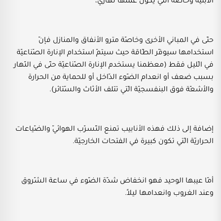
الأبنية وخاصّة الّتي يكون عملها نهاريّ،
حتّى في المباني الأخرى وخاصّة مترو الأنفاق والمنازل فإنّ
استخدامها سيوفّر الطّاقة حيث سيتمّ استخدام الإنارة الصّناعيّة
في الّليل فقط (معظمنا يستخدم الإنارة الصّناعيّة حتّى في النّهار
بسبب ضعف أو انعدام الضّوء الدّاخل أو للحماية من الحرارة
والأشعّة فوق البنفسجيّة الّتي تتلف الأثاث والسّتائر).
إضافة إلى ذلك فهذه الأنابيب تمنع التّسرّب الهوائيّ والضّياعات
الحراريّة الّتي تكون كبيرة في الفتحات الخارجيّة.
أمّا عيبها الوحيد فهو انخفاض شدّة الضّوء في ساعة الشّروق
وعند الغروب وانعدامها ليلاً.