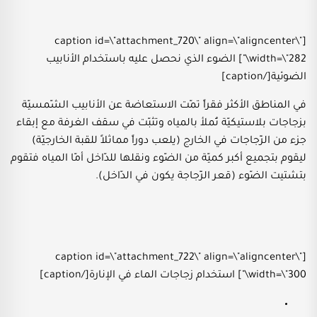
[caption id=\"attachment_720\" align=\"aligncenter\"
width=\"282\"] الضوء الذي نحصل عليه باستخدام الأنابيب
الضوئية[/caption]
في المناطق الأكثر فقراً تمّت الاستعاضة عن الأنابيب الشّمسيّة
بزجاجات بلاستيكيّة تُملأ بالمياه وتثبّت في سقف الغرفة مع إبقاء
جزء من الزّجاجات في الخارج (يلعب دوراً مماثلاً للقبة الخارجيّة)
ليقوم بتجميع أكبر كميّة من الضّوء ونقلها للدّاخل أمّا المياه فتقوم
بتشتيت الضّوء (قعر الزّجاجة يكون في الدّاخل).
[caption id=\"attachment_722\" align=\"aligncenter\"
width=\"300\"] استخدام زجاجات الماء في الإنارة[/caption]