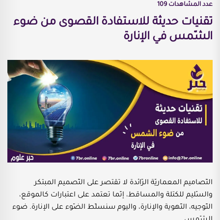
عدد المشاهدات
109
تقنيات حديثة للاستفادة القصوى من ضوء
الشّمس في الإنارة
التّصاميم المعماريّة الرّائدة لا تقتصر على التّصميم المبتكر
والسّليم للكتلة والمساقط، إنّما تعتمد على اعتبارات كالموقع،
التّوجيه، التّهوية والإنارة، واليوم سنسلّط الضّوء على الإنارة. ضوء
الشّمس