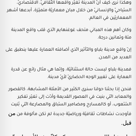
وهكذا نرى كيف أنّ المدينة تغيّر واقعها الثّقافيّ، الاقتصاديّ،
السّياحيّ والإنسانيّ من خلال مبانٍ معماريّة متميّزة، أبدعها أشهر
المعماريّين في العالم.
وكان أهم هذه المباني متحف غوغنهايم الّذي قلب واقع المدينة
مئة وثمانين درجة.
إنّ واقع مدينة بلباو والتّأثير الّذي أضافته العمارة عليها ينطبق على
العديد من المدن.
فمدينة بلباو ليست حالة استثنائيّة، وإنّما هي مثال رائع عن قدرة
العمارة على تغيير الوجه الحضاريّ لأيّ مدينة.
فنحن إذا بحثنا حولنا سنرى الكثير من الأمثلة المشابهة، كالقصور
والمعابد الّتي بنيت في العصور القديمة وأدّت إلى تغيّر تفكير
الشّعوب، أو كالمسارح ومضامير السّباق والمصارعة الّتي بُنيت
من
فأوجدت نشاطات ثقافيّة ورياضيّة جديدة لم تكن مألوفة من
قبل.