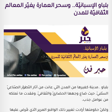
بلباو الإسبانيّة.. وسحر العمارة يغيّر المعالم
الثّقافيّة للمدن
بلباو ..مدينة كغيرها من المدن الّتي عانت من آثار التّطوّر الصّناعيّ
السّلبيّ، حيث ضاع وجهها الحضاريّ والثقافيّ، وفقدت ما تملكه
من عوامل جذب،
ولكنّ حكومتها أرادت تغيير ذلك الواقع المرير الّذي فُرض عليها