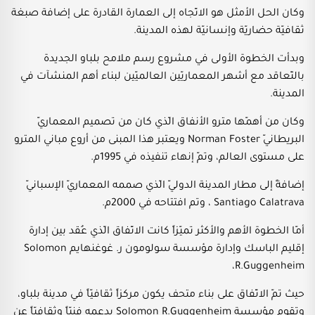
وكان الحل الأمثل هو الاتّجاه إلى العمارة القادرة على إضافة صبغة
ثقافيّة حضاريّة وإنسانيّة لهذه المدينة.
وبدأت الخطوة الأولى في مشروع رسم ملامح بلباو الجديدة
بالتّعاقد مع أشهر المعماريّين العالميّين لبناء أهم المنشآت في
المدينة.
وكان من أهمّها مترو الأنفاق الّذي كان من تصميم المعماريّ
البريطانيّ Norman Foster ويعتبر هذا المبنى من أروع مباني المترو
على مستوى العالم، وتمّ إنهاء تنفيذه في 1995م.
إضافةً إلى مطار المدينة الدوليّ الّذي صممه المعماريّ الإسبانيّ
Santiago Calatrava ، وتم افتتاحه في 2000م.
أمّا الخطوة الأهم والأكثر تميّزاً كانت الاتّفاق الّذي عُقد بين إدارة
إقليم الباسك وإدارة مؤسسة سولومون ر. غوغنهايم Solomon
R.Guggenheim،
حيث تمّ الاتّفاق على بناء متحف يكون مركزاً ثقافيّاً في مدينة بلباو،
وتقوم مؤسسة Solomon R.Guggenheim بدعمه فنيّاً وثقافيّاً عن