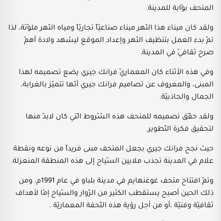
المتحف بوّابة للمدينة.
ولقد كان ميناء هذا النّهر ميناء صناعيّاً تجاريّاً ومياه النّهر ملوّثة، لذا
تمّ بدء العمل بتنظيف النّهر وإعداد الموقع ليشهد ولادة أهمّ
صرح ثقافيّ في المدينة.
وفي هذه الأثناء كان المعماريّ فرانك جيري يضع تصميمه لهذا
المبنى، والمعروف عن تصاميم فرانك جيري أنّها تتميّز بالغرابة،
الجمال والجاذبيّة.
ولقد حقّق تصميمه للمتحف هذه الشّروط الّتي كان لابدّ منها
لتحقيق فكرة التّطوير.
حيث نجح فرانك جيري بجعل المتحف مبنى فريداً من نوعه ونقطة
علام في المدينة تجذب ملايين السّياح إلى هذه المنطقة المنعزلة.
وتمّ افتتاح متحف غوغنهايم في مدينة بلباو في عام 1991م، ومن
ذلك الحين أصبح يستقطب الكثير من الزّوار والسّياح إمّا لأهداف
ثقافيّة وفنيّة ،أو من أجل رؤية هذه التّحفة المعماريّة .