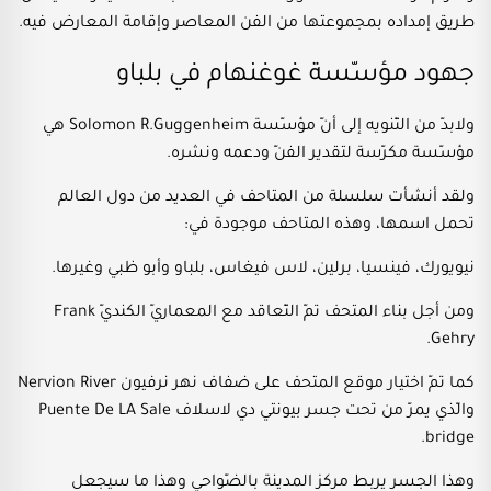
طريق إمداده بمجموعتها من الفن المعاصر وإقامة المعارض فيه.
جهود مؤسّسة غوغنهام في بلباو
ولابدّ من التّنويه إلى أنّ مؤسّسة Solomon R.Guggenheim هي
مؤسّسة مكرّسة لتقدير الفنّ ودعمه ونشره.
ولقد أنشأت سلسلة من المتاحف في العديد من دول العالم
تحمل اسمها، وهذه المتاحف موجودة في:
نيويورك، فينسيا، برلين، لاس فيغاس، بلباو وأبو ظبي وغيرها.
ومن أجل بناء المتحف تمّ التّعاقد مع المعماريّ الكنديّ Frank
Gehry.
كما تمّ اختيار موقع المتحف على ضفاف نهر نرفيون Nervion River
والّذي يمرّ من تحت جسر بيونتي دي لاسلاف Puente De LA Sale
bridge.
وهذا الجسر يربط مركز المدينة بالضّواحي وهذا ما سيجعل