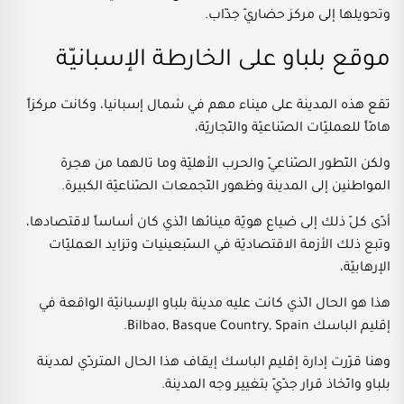
وتحويلها إلى مركز حضاريّ جذّاب.
موقع بلباو على الخارطة الإسبانيّة
تقع هذه المدينة على ميناء مهم في شمال إسبانيا، وكانت مركزاً
هامّاً للعمليّات الصّناعيّة والتّجاريّة،
ولكن التّطور الصّناعيّ والحرب الأهليّة وما تالهما من هجرة
المواطنين إلى المدينة وظهور التّجمعات الصّناعيّة الكبيرة.
أدّى كلّ ذلك إلى ضياع هويّة مينائها الّذي كان أساساً لاقتصادها،
وتبع ذلك الأزمة الاقتصاديّة في السّبعينيات وتزايد العمليّات
الإرهابيّة،
هذا هو الحال الّذي كانت عليه مدينة بلباو الإسبانيّة الواقعة في
إقليم الباسك Bilbao, Basque Country, Spain.
وهنا قرّرت إدارة إقليم الباسك إيقاف هذا الحال المتردّي لمدينة
بلباو واتّخاذ قرار جدّيّ بتغيير وجه المدينة.