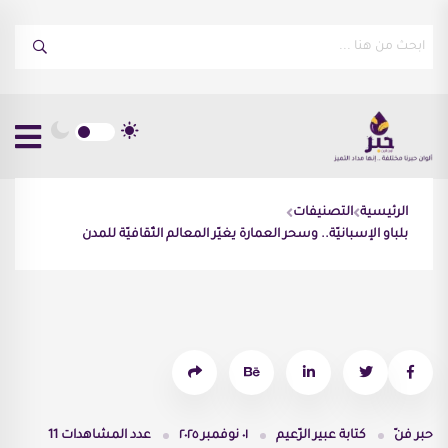
الرئيسية
التصنيفات
بلباو الإسبانيّة.. وسحر العمارة يغيّر المعالم الثّقافيّة للمدن
حبر فنّ
كتابة
عبير الزّعيم
٠١ نوفمبر ٢٠٢٥
عدد المشاهدات
11