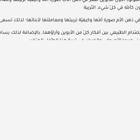
لمولود الأوّل للأبوين تقفز في ذهن الأب صورة أمّه وكيفيّة تربيتها ومعا
ن كأمّه في كلّ شيء. التّربية
ي ذهن الأم صورة أمّها وكيفيّة تربيتها ومعاملتها لأبنائها؛ لذلك تسعى 
لصّدام الطّبيعي بين أفكار كلّ من الأبوين وآراؤهما، بالإضافة لذلك يساه
ت، وربما الأصحاب والجيران في تربية هذا الطّفل الصّغير.
لطّفل الّذي ينشأ وسط كمٍّ مختلف ومتناقض من الآراء والتّوجيهات سيؤث
فق، ولأي أوامر يستجيب، وهذا الاضطراب يبلغ أوجه إذا كان الخلاف صادراً
وروثة من الأبوين بكلّ تفاصيلها –وربّما أخطائها- لن تكون مناسبة للطّف
لى المتّبعة في تربية طفل في بلد معيّن تختلف عنها في بلد آخر، وتطبيق 
ك لن تكون مناسبة لأبنائنا.
 يختلفون في شخصيّاتهم فيَلزم بذلك تنوّع أساليب التّربية معهم؛ فما يص
ة المثاليّة في التّربية هي كالتّالي:
ان –خاصّة الأمّ- قبل مجيء مولودهما بقراءة الكتب التّربويّة الموثوقة ا
ر بالاطّلاع والتّواصل مع التّربويين دائماً.