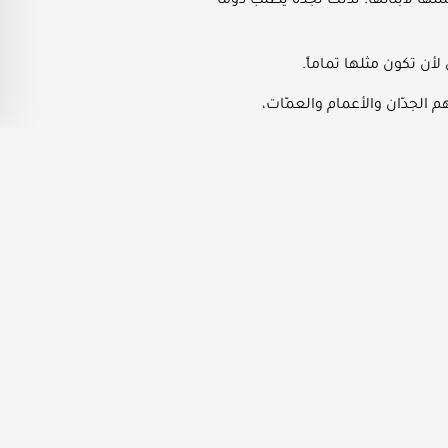
ملتها لأبنائها؛ لذلك نجده يطلب دوماً
لأن تكون مثلها تماماً.
م الجدّان والأعمام والعمّات،
ّر ذلك على شخصيّته حتماً؛ فهو لا
 من أبويه بالتّحديد.
ل من جيل مختلف.
جميع النصائح والتوجيهات التي
لح لأحدهم لا يصلح للآخر.
لمفيدة، والاستماع للمحاضرات في هذا