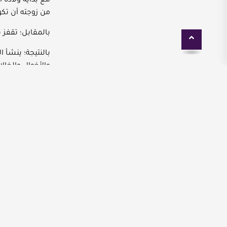
مع بداية ولادة ا
من زوجته أن تكو
بالمقابل؛ تقفز ف
بالنتيجة؛ ينشأ ا
والأخوال والخالا
في الواقع إنّ ا
يعرف أيّ رأي يوا
إنّ التّربية الم
والطّريقة المُث
نسمعها هنا وهنا
حتّى إنّ الأبناء
إنّ الطّريق
أن يستعدّ الأبو
المجال، والاستمرا