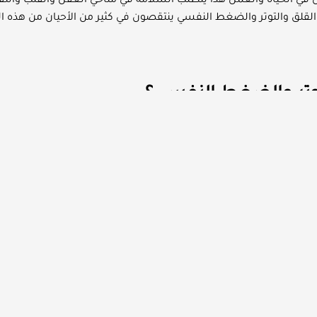
ن في الحياة والعمل هذا يتطلب السلامة في مناحي العقل والقلب وال
قلق والتوتر والضغط النفسي ينتقصون في كثير من الأحيان من هذه ا
توتر والضغط النفسي؟
يتجاوز الحدود الطبيعية ليسبب للشخص حاجزاً يمنعه من إنجاز أبسط المه
و جملة من الأحداث والأفكار التي تقود إلى الشعور بالتوتر والقلق ا
ن قدراته وإمكانياته فيخرج عن استقراره النفسي وتوازنه.
كم الإجهاد والمشكلات والإحساس بثقل المهام، وهو يؤثر سلباً على 
.