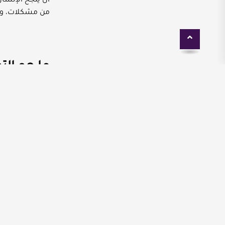
أن ينجح الإنسا
من مشكلات، وال
ما هو ال
هو التوتر الذي 
والضغط النفسي ه
من الشخص أكبر م
ويكون بسبب ترا
المراحل العمرية