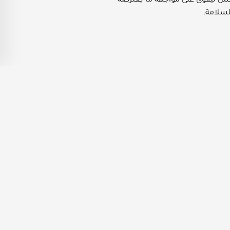
نفس ليقوى على مواجهة ما يعترضه
لسلامة.
ام والأمور اليومية.
لاضطراب، فتكون الواجبات المطلوبة
الصحة العقلية والجسدية في مختلف