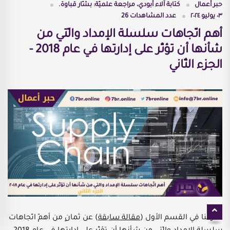
حبر أعمال
كتابة
آلاء أبودي، مراجعة علميّة: بشّار قباوة.
٠٣ يوليو ٢٠٢٤
عدد المشاهدات
26
أهم اتّجاهات سلسلة الإمداد والّتي من
شأنها أن تؤثّر على إدارتها في عام 2018 -
الجزء الثّاني
تعرّفنا في القسم الأول (
مقالة سابقة
) عن ثمانٍ من أهمّ اتّجاهات