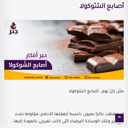
أصابع الشّوكولا
مثل كلّ يوم.. أصابع الشّوكولا
استيقظت باكراً بعيون ناعسة أرهقتها الأحلام، مقاومة دفء
السّرير وتلك الوسادة البيضاء الّتي كانت تغريني بالعودة إليها..